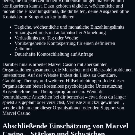
bereit, die du jederzeit in den Kontoeinstellungen aktivieren und
konfigurieren kannst. Dazu gehören tägliche, wöchentliche und
monatliche Einzahlungslimits, die dir helfen, deine Ausgaben ohne
Kontakt zum Support zu kontrollieren.
Tägliche, wöchentliche und monatliche Einzahlungslimits
Sitzungszeitlimits mit automatischer Abmeldung
Verlustlimits pro Tag oder Woche
Vorübergehende Kontosperrung für einen definierten
Zeitraum
Dauerhafte Kontoschließung auf Anfrage
Darüber hinaus arbeitet Marvel Casino mit anerkannten
Organisationen zusammen, die Menschen mit Glücksspielproblemen
unterstützen. Auf der Website findest du Links zu GamCare,
Gambling Therapy und weiteren Hilfseinrichtungen. Jede dieser
Organisationen bietet kostenlose psychologische Unterstützung,
Krisentelefone und Therapieprogramme an. Wenn du
beunruhigende Anzeichen bei dir bemerkst – etwa dass du länger
spielst als geplant oder versuchst, Verluste zurückzugewinnen –,
wende dich an eine dieser Organisationen oder den Support von
Marvel Casino.
Abschließende Einschätzung von Marvel
Casino – Stärken und Schwächen