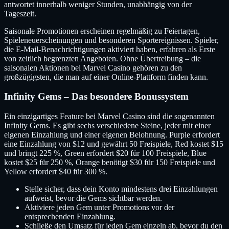
antwortet innerhalb weniger Stunden, unabhängig von der
Tageszeit.
Saisonale Promotionen erscheinen regelmäßig zu Feiertagen,
Spieleneuerscheinungen und besonderen Sportereignissen. Spieler,
die E-Mail-Benachrichtigungen aktiviert haben, erfahren als Erste
von zeitlich begrenzten Angeboten. Ohne Übertreibung – die
saisonalen Aktionen bei Marvel Casino gehören zu den
großzügigsten, die man auf einer Online-Plattform finden kann.
Infinity Gems – Das besondere Bonussystem
Ein einzigartiges Feature bei Marvel Casino sind die sogenannten
Infinity Gems. Es gibt sechs verschiedene Steine, jeder mit einer
eigenen Einzahlung und einer eigenen Belohnung. Purple erfordert
eine Einzahlung von $12 und gewährt 50 Freispiele, Red kostet $15
und bringt 225 %, Green erfordert $20 für 100 Freispiele, Blue
kostet $25 für 250 %, Orange benötigt $30 für 150 Freispiele und
Yellow erfordert $40 für 300 %.
Stelle sicher, dass dein Konto mindestens drei Einzahlungen
aufweist, bevor die Gems sichtbar werden.
Aktiviere jeden Gem unter Promotions vor der
entsprechenden Einzahlung.
Schließe den Umsatz für jeden Gem einzeln ab, bevor du den