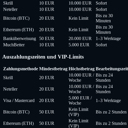
Skrill
10 EUR
10.000 EUR
Sofort
Neteller
10 EUR
10.000 EUR
Sofort
Bis zu 30
Bitcoin (BTC)
20 EUR
Kein Limit
Minuten
Bis zu 30
Ethereum (ETH)
20 EUR
Kein Limit
Minuten
Banküberweisung
50 EUR
20.000 EUR
1–3 Werktage
MuchBetter
10 EUR
5.000 EUR
Sofort
Auszahlungszeiten und VIP-Limits
Zahlungsmethode
Mindestbetrag
Höchstbetrag
Bearbeitungszeit
10.000 EUR /
Bis zu 24
Skrill
20 EUR
Woche
Stunden
10.000 EUR /
Bis zu 24
Neteller
20 EUR
Woche
Stunden
5.000 EUR /
Visa / Mastercard
20 EUR
1–3 Werktage
Woche
Kein Limit
Bitcoin (BTC)
50 EUR
Bis zu 2 Stunden
(VIP)
Kein Limit
Ethereum (ETH)
50 EUR
Bis zu 2 Stunden
(VIP)