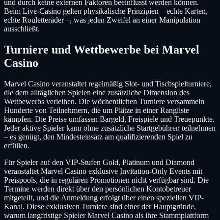
und durch keine externen Faktoren beeinflusst werden können.
Beim Live-Casino gelten physikalische Prinzipien – echte Karten,
echte Rouletteräder –, was jeden Zweifel an einer Manipulation
ausschließt.
Turniere und Wettbewerbe bei Marvel
Casino
Marvel Casino veranstaltet regelmäßig Slot- und Tischspielturniere,
die dem alltäglichen Spielen eine zusätzliche Dimension des
Wettbewerbs verleihen. Die wöchentlichen Turniere versammeln
Hunderte von Teilnehmern, die um Plätze in einer Rangliste
kämpfen. Die Preise umfassen Bargeld, Freispiele und Treuepunkte.
Jeder aktive Spieler kann ohne zusätzliche Startgebühren teilnehmen
– es genügt, den Mindesteinsatz am qualifizierenden Spiel zu
erfüllen.
Für Spieler auf den VIP-Stufen Gold, Platinum und Diamond
veranstaltet Marvel Casino exklusive Invitation-Only Events mit
Preispools, die in regulären Promotionen nicht verfügbar sind. Die
Termine werden direkt über den persönlichen Kontobetreuer
mitgeteilt, und die Anmeldung erfolgt über einen speziellen VIP-
Kanal. Diese exklusiven Turniere sind einer der Hauptgründe,
warum langfristige Spieler Marvel Casino als ihre Stammplattform