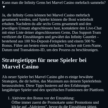
Kann man die Infinity Gems bei Marvel Casino mehrfach sammeln?
▼
Ja, die Infinity Gems können bei Marvel Casino mehrfach
gesammelt werden, und Spieler können die Boni wiederholt
erhalten. Nachdem du alle sechs Gems gesammelt und den
jeweiligen Umsatz abgeschlossen hast, kontaktiere den Live-Chat
mit einer Liste deiner abgeschlossenen Gems. Das Support-Team
verifiziert die Einzahlungen und gewährt das Infinity Gauntlet –
bestehend aus 100 No-Deposit-Freispielen und einem 500 %-
Bonus. Führe am besten einen einfachen Tracker mit Gem-Name,
Datum und Transaktions-ID, um den Prozess zu beschleunigen.
Strategietipps für neue Spieler bei
Marvel Casino
Als neuer Spieler bei Marvel Casino gibt es einige bewährte
Strategien, die dir helfen, das Maximum aus deinem Spielerlebnis
herauszuholen. Diese Tipps basieren auf den Erfahrungen
langjähriger Spieler und den spezifischen Funktionen der Plattform.
Aktiviere den Bonus vor der Einzahlung:
Öffne immer zuerst die Promokarte unter Promotions und
klicke auf „Aktivieren", bevor du die Einzahlung tätigst.