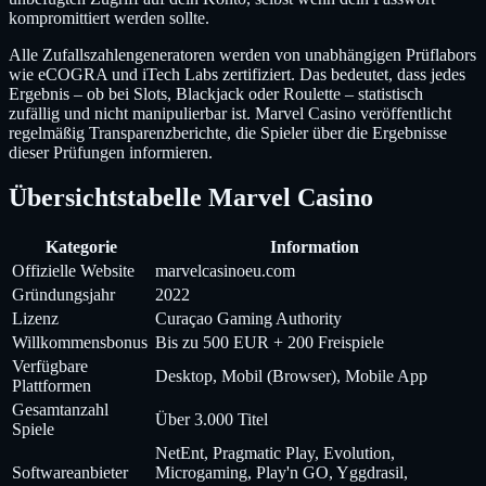
kompromittiert werden sollte.
Alle Zufallszahlengeneratoren werden von unabhängigen Prüflabors
wie eCOGRA und iTech Labs zertifiziert. Das bedeutet, dass jedes
Ergebnis – ob bei Slots, Blackjack oder Roulette – statistisch
zufällig und nicht manipulierbar ist. Marvel Casino veröffentlicht
regelmäßig Transparenzberichte, die Spieler über die Ergebnisse
dieser Prüfungen informieren.
Übersichtstabelle Marvel Casino
Kategorie
Information
Offizielle Website
marvelcasinoeu.com
Gründungsjahr
2022
Lizenz
Curaçao Gaming Authority
Willkommensbonus
Bis zu 500 EUR + 200 Freispiele
Verfügbare
Desktop, Mobil (Browser), Mobile App
Plattformen
Gesamtanzahl
Über 3.000 Titel
Spiele
NetEnt, Pragmatic Play, Evolution,
Softwareanbieter
Microgaming, Play'n GO, Yggdrasil,