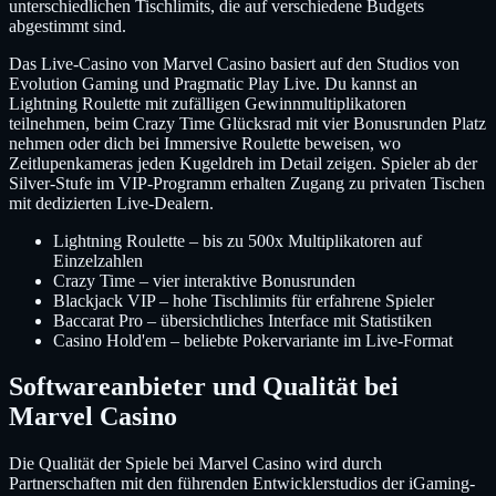
unterschiedlichen Tischlimits, die auf verschiedene Budgets
abgestimmt sind.
Das Live-Casino von Marvel Casino basiert auf den Studios von
Evolution Gaming und Pragmatic Play Live. Du kannst an
Lightning Roulette mit zufälligen Gewinnmultiplikatoren
teilnehmen, beim Crazy Time Glücksrad mit vier Bonusrunden Platz
nehmen oder dich bei Immersive Roulette beweisen, wo
Zeitlupenkameras jeden Kugeldreh im Detail zeigen. Spieler ab der
Silver-Stufe im VIP-Programm erhalten Zugang zu privaten Tischen
mit dedizierten Live-Dealern.
Lightning Roulette – bis zu 500x Multiplikatoren auf
Einzelzahlen
Crazy Time – vier interaktive Bonusrunden
Blackjack VIP – hohe Tischlimits für erfahrene Spieler
Baccarat Pro – übersichtliches Interface mit Statistiken
Casino Hold'em – beliebte Pokervariante im Live-Format
Softwareanbieter und Qualität bei
Marvel Casino
Die Qualität der Spiele bei Marvel Casino wird durch
Partnerschaften mit den führenden Entwicklerstudios der iGaming-