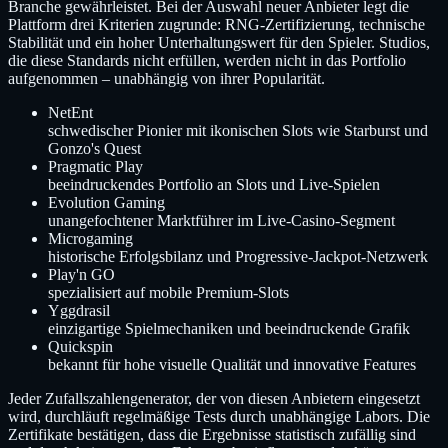
Branche gewährleistet. Bei der Auswahl neuer Anbieter legt die
Plattform drei Kriterien zugrunde: RNG-Zertifizierung, technische
Stabilität und ein hoher Unterhaltungswert für den Spieler. Studios,
die diese Standards nicht erfüllen, werden nicht in das Portfolio
aufgenommen – unabhängig von ihrer Popularität.
NetEnt
schwedischer Pionier mit ikonischen Slots wie Starburst und
Gonzo's Quest
Pragmatic Play
beeindruckendes Portfolio an Slots und Live-Spielen
Evolution Gaming
unangefochtener Marktführer im Live-Casino-Segment
Microgaming
historische Erfolgsbilanz und Progressive-Jackpot-Netzwerk
Play'n GO
spezialisiert auf mobile Premium-Slots
Yggdrasil
einzigartige Spielmechaniken und beeindruckende Grafik
Quickspin
bekannt für hohe visuelle Qualität und innovative Features
Jeder Zufallszahlengenerator, der von diesen Anbietern eingesetzt
wird, durchläuft regelmäßige Tests durch unabhängige Labors. Die
Zertifikate bestätigen, dass die Ergebnisse statistisch zufällig sind