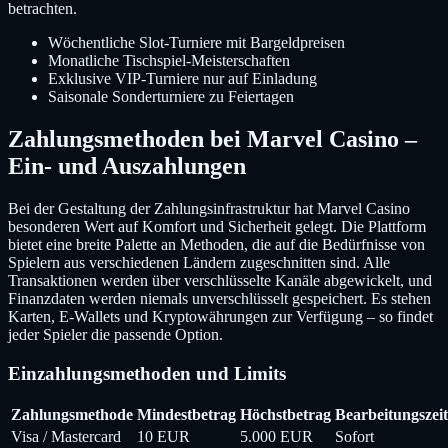
betrachten.
Wöchentliche Slot-Turniere mit Bargeldpreisen
Monatliche Tischspiel-Meisterschaften
Exklusive VIP-Turniere nur auf Einladung
Saisonale Sonderturniere zu Feiertagen
Zahlungsmethoden bei Marvel Casino –
Ein- und Auszahlungen
Bei der Gestaltung der Zahlungsinfrastruktur hat Marvel Casino
besonderen Wert auf Komfort und Sicherheit gelegt. Die Plattform
bietet eine breite Palette an Methoden, die auf die Bedürfnisse von
Spielern aus verschiedenen Ländern zugeschnitten sind. Alle
Transaktionen werden über verschlüsselte Kanäle abgewickelt, und
Finanzdaten werden niemals unverschlüsselt gespeichert. Es stehen
Karten, E-Wallets und Kryptowährungen zur Verfügung – so findet
jeder Spieler die passende Option.
Einzahlungsmethoden und Limits
Zahlungsmethode
Mindestbetrag
Höchstbetrag
Bearbeitungszeit
Visa / Mastercard
10 EUR
5.000 EUR
Sofort